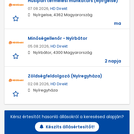
Húsipari termelési munkatárs (Nyírgelse)
07.08.2026,
HD Direkt
Nyírgelse, 4362 Magyarország
ma
Minőségellenőr - Nyírbátor
05.08.2026,
HD Direkt
Nyírbátor, 4300 Magyarország
2 napja
Zöldségfeldolgozó (Nyíregyháza)
02.08.2026,
HD Direkt
Nyíregyháza
Kérsz értesítőt hasonló állásokról a keresésed alapján?
Készíts állásértesítőt!