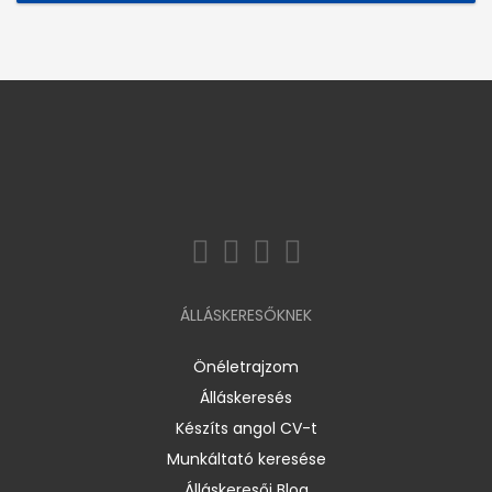
ÁLLÁSKERESŐKNEK
Önéletrajzom
Álláskeresés
Készíts angol CV-t
Munkáltató keresése
Álláskeresői Blog