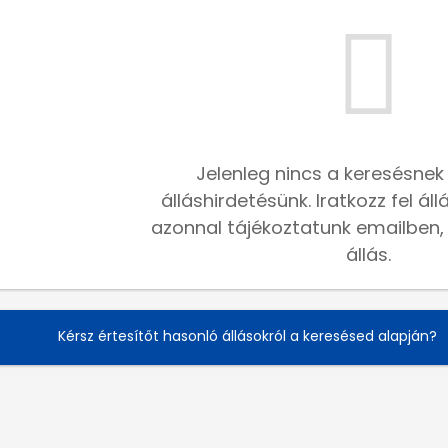
Jelenleg nincs a keresésnek
álláshirdetésünk. Iratkozz fel ál
azonnal tájékoztatunk emailben, h
állás.
Kérsz értesítőt hasonló állásokról a keresésed alapján?