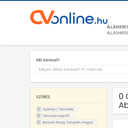
ÁLLÁSKERE
ÁLLÁSHIRD
Mit keresel?
0 
SZŰRÉS
Ab
Gyártás / Termelés
Fémszercoop Kft.
Borsod-Abaúj-Zemplén megye