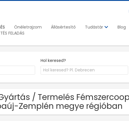
SÉS
Önéletrajzom
Állásértesítő
Blog
Tudástár
ETÉS FELADÁS
Hol keresed?
Gyártás / Termelés Fémszercoop 
aúj-Zemplén megye régióban