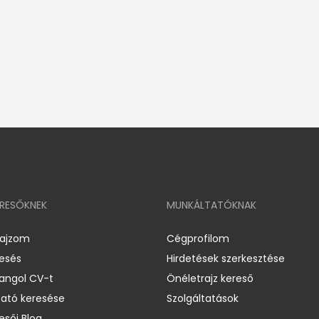
ERESŐKNEK
MUNKÁLTATÓKNAK
rajzom
Cégprofilom
resés
Hirdetések szerkesztése
 angol CV-t
Önéletrajz kereső
ató keresése
Szolgáltatások
esői Blog