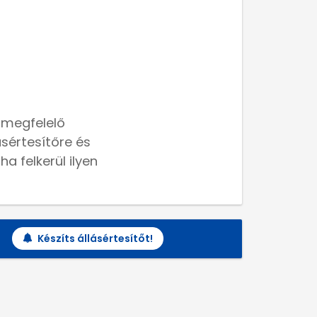
 megfelelő
lásértesítőre és
a felkerül ilyen
Készíts állásértesítőt!