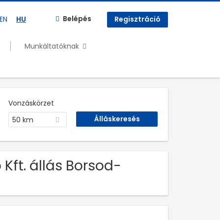
Belépés
EN
HU
Regisztráció
Munkáltatóknak
Vonzáskörzet
50 km
Kft. állás Borsod-