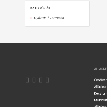
KATEGÓRIÁK
Gyártás / Termelés
ÁLLÁSK
Önélet
Álláske
Készíts
Munkált
Állásker