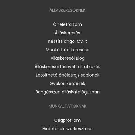
ÁLLÁSKERESŐKNEK
Önéletrajzom
Álláskeresés
Készíts angol CV-t
Munkáltató keresése
Álláskeresői Blog
Álláskeresői hírlevél feliratkozás
Letölthető önéletrajz sablonok
Gyakori kérdések
Böngésszen álláskatalógusban
MUNKÁLTATÓKNAK
Cégprofilom
Hirdetések szerkesztése