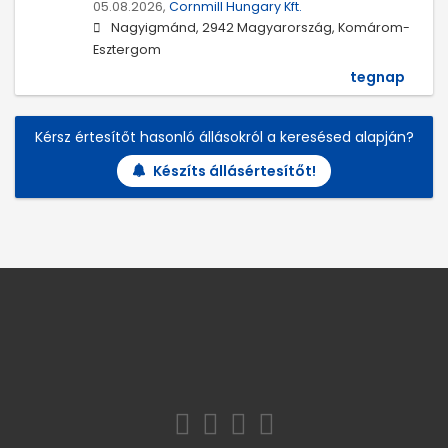
05.08.2026,
Cornmill Hungary Kft.
Nagyigmánd, 2942 Magyarország, Komárom-
Esztergom
tegnap
Kérsz értesítőt hasonló állásokról a keresésed alapján?
Készíts állásértesítőt!