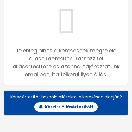
Jelenleg nincs a keresésnek megfelelő
álláshirdetésünk. Iratkozz fel
állásértesítőre és azonnal tájékoztatunk
emailben, ha felkerül ilyen állás.
Kérsz értesítőt hasonló állásokról a keresésed alapján?
Készíts állásértesítőt!