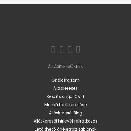
ÁLLÁSKERESŐKNEK
Önéletrajzom
Álláskeresés
Készíts angol CV-t
Munkáltató keresése
Álláskeresői Blog
Álláskeresői hírlevél feliratkozás
Letölthető önéletrajz sablonok