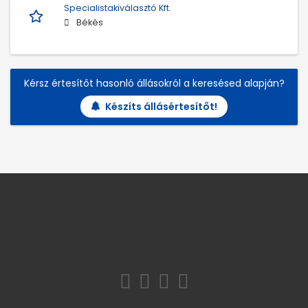
Specialistakiválasztó Kft.
Békés
Kérsz értesítőt hasonló állásokról a keresésed alapján?
Készíts állásértesítőt!