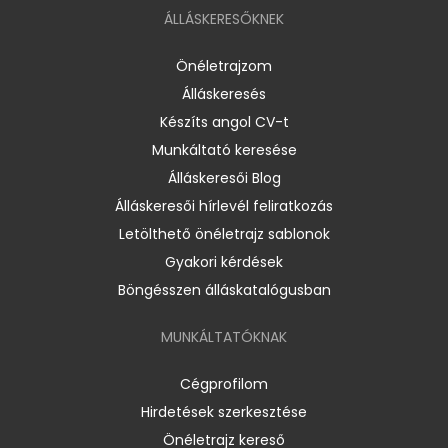
ÁLLÁSKERESŐKNEK
Önéletrajzom
Álláskeresés
Készíts angol CV-t
Munkáltató keresése
Álláskeresői Blog
Álláskeresői hírlevél feliratkozás
Letölthető önéletrajz sablonok
Gyakori kérdések
Böngésszen álláskatalógusban
MUNKÁLTATÓKNAK
Cégprofilom
Hirdetések szerkesztése
Önéletrajz kereső