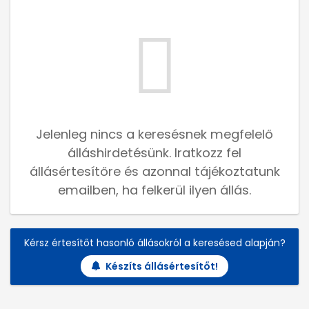
Jelenleg nincs a keresésnek megfelelő
álláshirdetésünk. Iratkozz fel
állásértesítőre és azonnal tájékoztatunk
emailben, ha felkerül ilyen állás.
Kérsz értesítőt hasonló állásokról a keresésed alapján?
Készíts állásértesítőt!