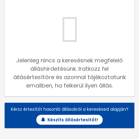
Jelenleg nincs a keresésnek megfelelő
álláshirdetésünk. Iratkozz fel
állásértesítőre és azonnal tájékoztatunk
emailben, ha felkerül ilyen állás.
Kérsz értesítőt hasonló állásokról a keresésed alapján?
Készíts állásértesítőt!