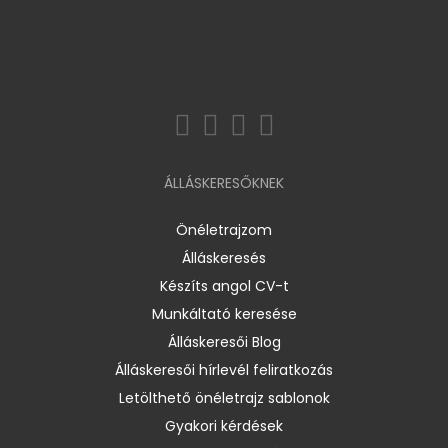
ÁLLÁSKERESŐKNEK
Önéletrajzom
Álláskeresés
Készíts angol CV-t
Munkáltató keresése
Álláskeresői Blog
Álláskeresői hírlevél feliratkozás
Letölthető önéletrajz sablonok
Gyakori kérdések