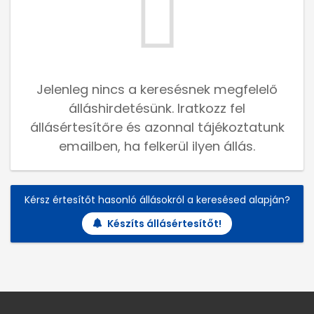
Jelenleg nincs a keresésnek megfelelő
álláshirdetésünk. Iratkozz fel
állásértesítőre és azonnal tájékoztatunk
emailben, ha felkerül ilyen állás.
Kérsz értesítőt hasonló állásokról a keresésed alapján?
Készíts állásértesítőt!