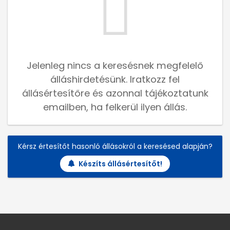
Jelenleg nincs a keresésnek megfelelő
álláshirdetésünk. Iratkozz fel
állásértesítőre és azonnal tájékoztatunk
emailben, ha felkerül ilyen állás.
Kérsz értesítőt hasonló állásokról a keresésed alapján?
Készíts állásértesítőt!