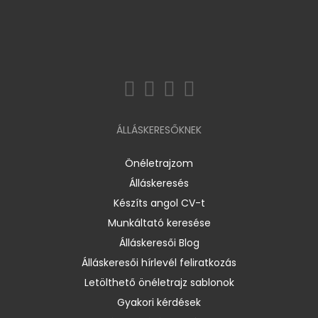
ÁLLÁSKERESŐKNEK
Önéletrajzom
Álláskeresés
Készíts angol CV-t
Munkáltató keresése
Álláskeresői Blog
Álláskeresői hírlevél feliratkozás
Letölthető önéletrajz sablonok
Gyakori kérdések