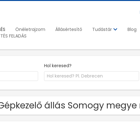
SÉS
Önéletrajzom
Állásértesítő
Blog
Tudástár
ETÉS FELADÁS
Hol keresed?
Gépkezelő állás Somogy megye 