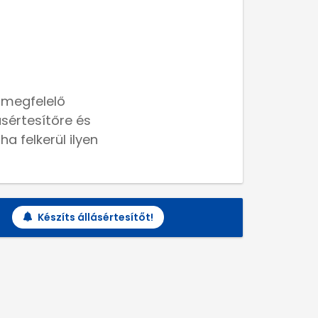
 megfelelő
lásértesítőre és
a felkerül ilyen
Készíts állásértesítőt!