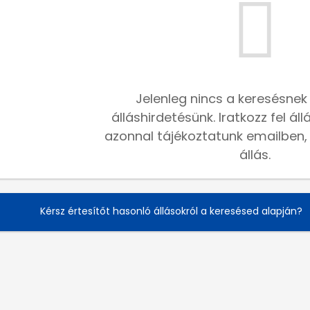
Jelenleg nincs a keresésnek
álláshirdetésünk. Iratkozz fel ál
azonnal tájékoztatunk emailben, h
állás.
Kérsz értesítőt hasonló állásokról a keresésed alapján?