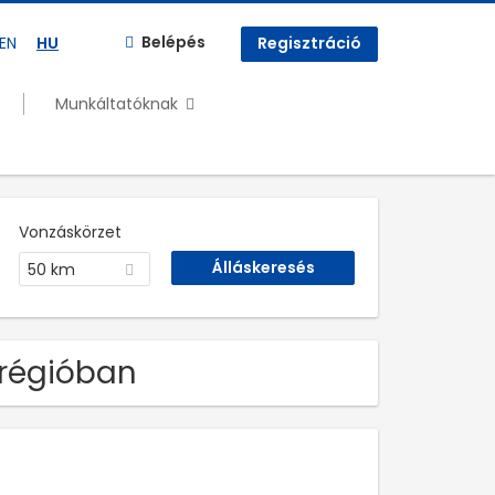
Belépés
EN
HU
Regisztráció
Munkáltatóknak
Vonzáskörzet
50 km
régióban