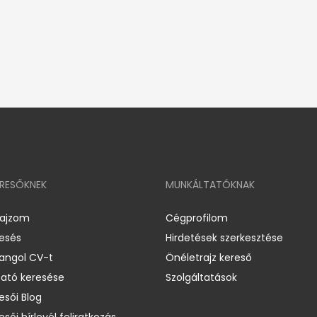
ERESŐKNEK
MUNKÁLTATÓKNAK
rajzom
Cégprofilom
resés
Hirdetések szerkesztése
 angol CV-t
Önéletrajz kereső
ató keresése
Szolgáltatások
esői Blog