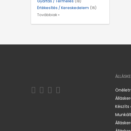
Gyártás / Termelés
(18)
Értékesítés / Kereskedelem
(16)
Továbbiak »
ÁLLÁSK
Önélet
Álláske
Készíts
Munkált
Állásker