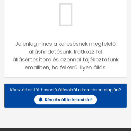
Jelenleg nincs a keresésnek megfelelő
álláshirdetésünk. Iratkozz fel
állásértesítőre és azonnal tájékoztatunk
emailben, ha felkerül ilyen állás.
Kérsz értesítőt hasonló állásokról a keresésed alapján?
Készíts állásértesítőt!