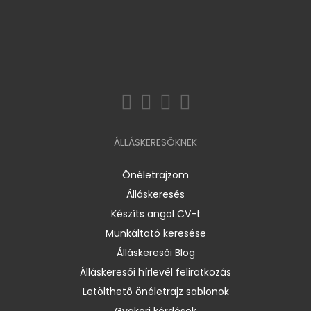
ÁLLÁSKERESŐKNEK
Önéletrajzom
Álláskeresés
Készíts angol CV-t
Munkáltató keresése
Álláskeresői Blog
Álláskeresői hírlevél feliratkozás
Letölthető önéletrajz sablonok
Gyakori kérdések