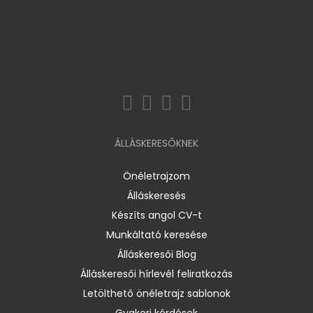
ÁLLÁSKERESŐKNEK
Önéletrajzom
Álláskeresés
Készíts angol CV-t
Munkáltató keresése
Álláskeresői Blog
Álláskeresői hírlevél feliratkozás
Letölthető önéletrajz sablonok
Gyakori kérdések