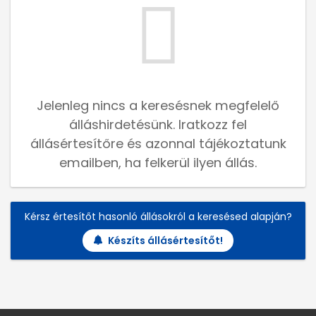
Jelenleg nincs a keresésnek megfelelő
álláshirdetésünk. Iratkozz fel
állásértesítőre és azonnal tájékoztatunk
emailben, ha felkerül ilyen állás.
Kérsz értesítőt hasonló állásokról a keresésed alapján?
Készíts állásértesítőt!