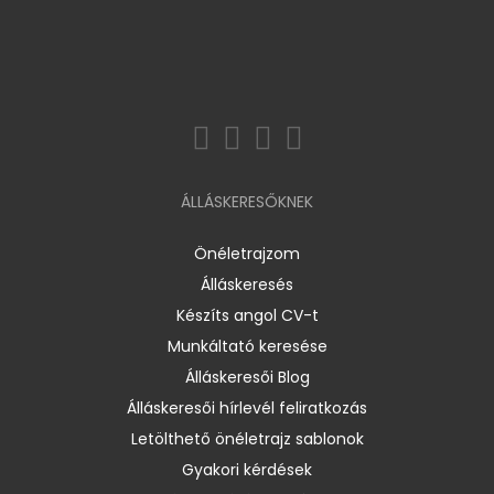
ÁLLÁSKERESŐKNEK
Önéletrajzom
Álláskeresés
Készíts angol CV-t
Munkáltató keresése
Álláskeresői Blog
Álláskeresői hírlevél feliratkozás
Letölthető önéletrajz sablonok
Gyakori kérdések