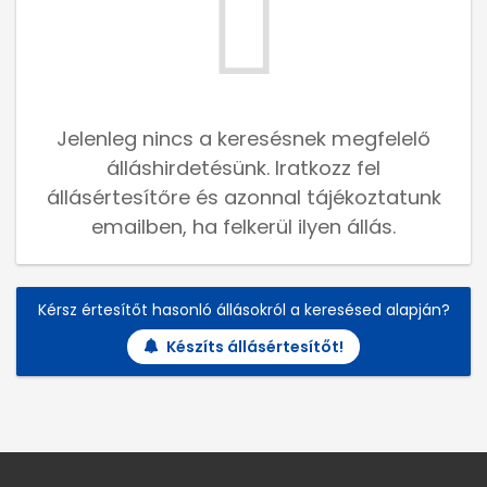
Jelenleg nincs a keresésnek megfelelő
álláshirdetésünk. Iratkozz fel
állásértesítőre és azonnal tájékoztatunk
emailben, ha felkerül ilyen állás.
Kérsz értesítőt hasonló állásokról a keresésed alapján?
Készíts állásértesítőt!