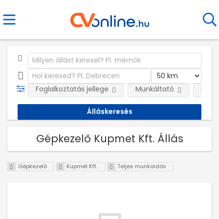
Foglalkoztatás jellege
Munkáltató
Kateg
Gépkezelő Kupmet Kft. Állás
Gépkezelő
Kupmet Kft.
Teljes munkaidős