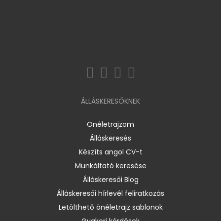
ÁLLÁSKERESŐKNEK
Önéletrajzom
Álláskeresés
Készíts angol CV-t
Munkáltató keresése
Álláskeresői Blog
Álláskeresői hírlevél feliratkozás
Letölthető önéletrajz sablonok
Gyakori kérdések