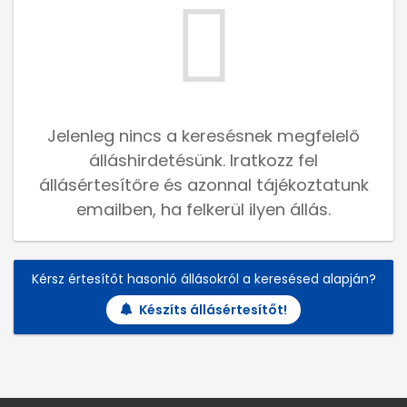
Jelenleg nincs a keresésnek megfelelő
álláshirdetésünk. Iratkozz fel
állásértesítőre és azonnal tájékoztatunk
emailben, ha felkerül ilyen állás.
Kérsz értesítőt hasonló állásokról a keresésed alapján?
Készíts állásértesítőt!