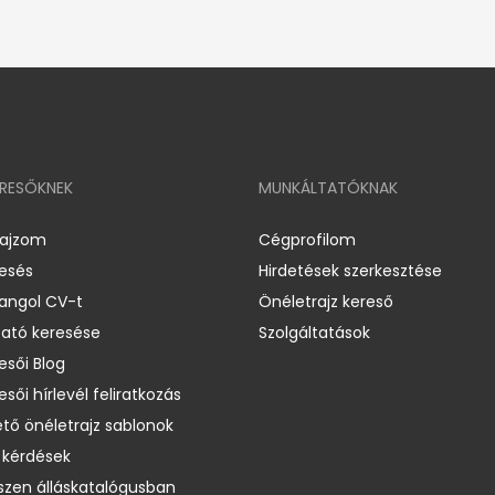
ERESŐKNEK
MUNKÁLTATÓKNAK
rajzom
Cégprofilom
resés
Hirdetések szerkesztése
 angol CV-t
Önéletrajz kereső
ató keresése
Szolgáltatások
esői Blog
esői hírlevél feliratkozás
ető önéletrajz sablonok
 kérdések
zen álláskatalógusban