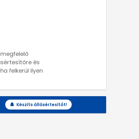
 megfelelő
lásértesítőre és
a felkerül ilyen
Készíts állásértesítőt!