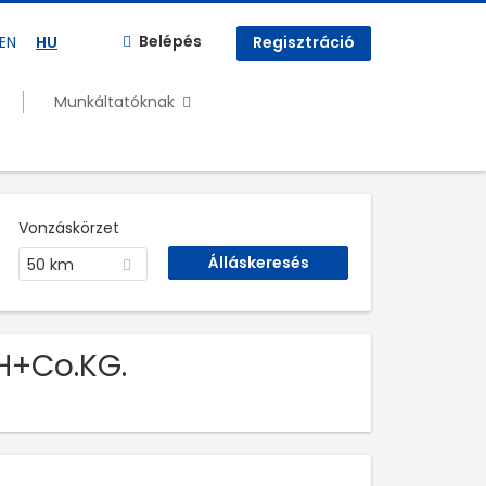
Belépés
EN
HU
Regisztráció
Munkáltatóknak
Vonzáskörzet
50 km
H+Co.KG.