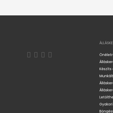
ÁLLÁSK
Önélet
Álláske
Készíts
Munkált
Állásker
Állásker
Letölth
Gyakori
Böngéss