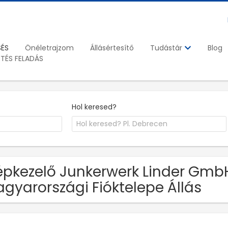
SÉS
Önéletrajzom
Állásértesítő
Blog
Tudástár
ETÉS FELADÁS
Hol keresed?
pkezelő Junkerwerk Linder Gmb
gyarországi Fióktelepe Állás