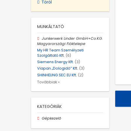
Töröl
MUNKÁLTATÓ
Junkerwerk Linder GmbH+Co.KG.
Magyarországi Fióktelepe
My HR Team Személyzeti
Szolgáltató Kft.
(6)
Siemens Energy Kft.
(3)
Viapan „Dologidő” Kft.
(3)
SHINHEUNG SEC EU Kft.
(2)
Továbbiak »
KATEGÓRIÁK
Gépkezelő