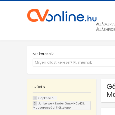
ÁLLÁSKERE
ÁLLÁSHIRD
Mit keresel?
Gé
SZŰRÉS
Ma
Gépkezelő
Junkerwerk Linder GmbH+Co.KG.
Magyarországi Fióktelepe