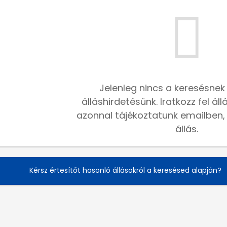
Jelenleg nincs a keresésnek
álláshirdetésünk. Iratkozz fel ál
azonnal tájékoztatunk emailben, h
állás.
Kérsz értesítőt hasonló állásokról a keresésed alapján?