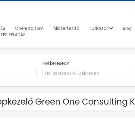
SÉS
Önéletrajzom
Állásértesítő
Blog
Tudástár
ETÉS FELADÁS
Hol keresed?
pkezelő Green One Consulting Kf