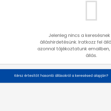
Jelenleg nincs a keresésnek
álláshirdetésünk. Iratkozz fel ál
azonnal tájékoztatunk emailben, h
állás.
Kérsz értesítőt hasonló állásokról a keresésed alapján?