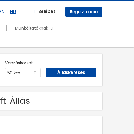
Belépés
EN
HU
Regisztráció
Munkáltatóknak
Vonzáskörzet
50 km
t. Állás