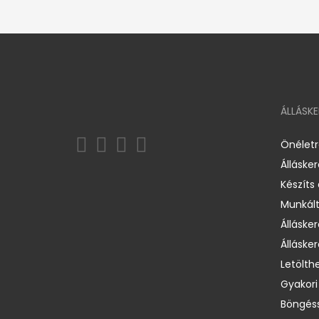
ÁLLÁSK
Önélet
Álláske
Készíts
Munkált
Állásker
Állásker
Letölth
Gyakori
Böngéss