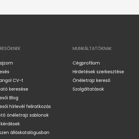
ERESŐKNEK
MUNKÁLTATÓKNAK
rajzom
Cégprofilom
resés
Hirdetések szerkesztése
 angol CV-t
Önéletrajz kereső
ató keresése
Szolgáltatások
esői Blog
esői hírlevél feliratkozás
ető önéletrajz sablonok
 kérdések
zen álláskatalógusban