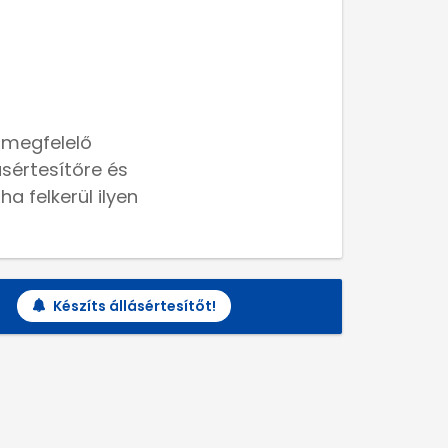
 megfelelő
lásértesítőre és
a felkerül ilyen
Készíts állásértesítőt!