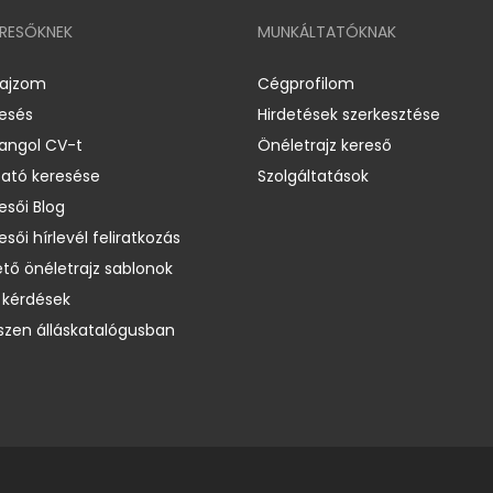
ERESŐKNEK
MUNKÁLTATÓKNAK
rajzom
Cégprofilom
resés
Hirdetések szerkesztése
 angol CV-t
Önéletrajz kereső
ató keresése
Szolgáltatások
esői Blog
esői hírlevél feliratkozás
ető önéletrajz sablonok
 kérdések
zen álláskatalógusban