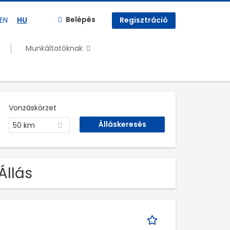
Belépés
EN
HU
Regisztráció
Munkáltatóknak
Vonzáskörzet
50 km
Állás