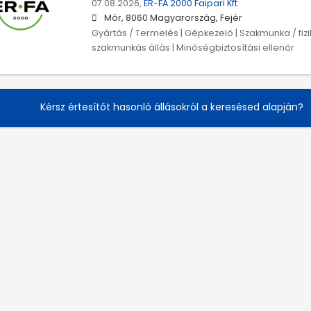
07.08.2026,
ER-FA 2000 Faipari Kft
Mór, 8060 Magyarország, Fejér
Gyártás / Termelés | Gépkezelő | Szakmunka / fiz
szakmunkás állás | Minőségbiztosítási ellenőr
Kérsz értesítőt hasonló állásokról a keresésed alapján?