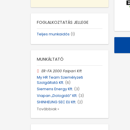
FOGLALKOZTATÁS JELLEGE
Teljes munkaidős
(1)
MUNKÁLTATÓ
ER-FA 2000 Faipari Kft
My HR Team Személyzeti
Szolgáltató Kft.
(6)
Siemens Energy Kft.
(3)
Viapan „Dologidő” Kft.
(3)
SHINHEUNG SEC EU Kft.
(2)
Továbbiak »