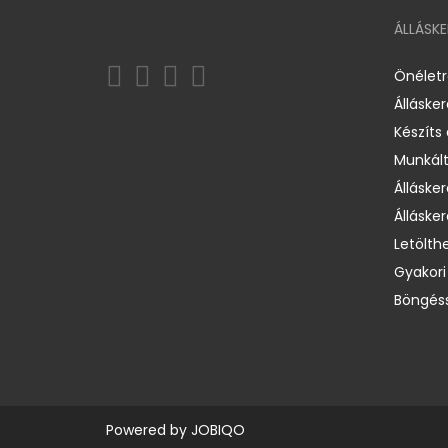
ÁLLÁSK
Önélet
Álláske
Készíts
Munkált
Állásker
Állásker
Letölth
Gyakori
Böngéss
Powered by
JOBIQO