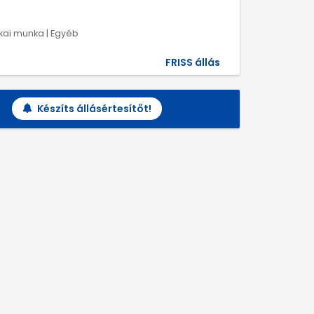
ikai munka | Egyéb
FRISS állás
Készíts állásértesítőt!