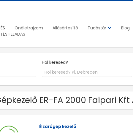
SÉS
Önéletrajzom
Állásértesítő
Blog
Tudástár
ETÉS FELADÁS
Hol keresed?
Gépkezelő ER-FA 2000 Faipari Kft 
Élzárógép kezelő