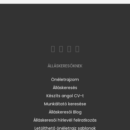
ÁLLÁSKERESŐKNEK
Önéletrajzom
Álláskeresés
Készíts angol CV-t
Munkáltató keresése
Álláskeresői Blog
Álláskeresői hírlevél feliratkozás
Letölthető önéletrajz sablonok