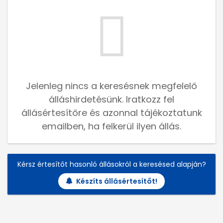
Jelenleg nincs a keresésnek megfelelő
álláshirdetésünk. Iratkozz fel
állásértesítőre és azonnal tájékoztatunk
emailben, ha felkerül ilyen állás.
Kérsz értesítőt hasonló állásokról a keresésed alapján?
Készíts állásértesítőt!