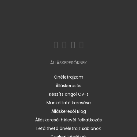
ÁLLÁSKERESŐKNEK
Önéletrajzom
Álláskeresés
Készíts angol CV-t
Munkáltató keresése
Álláskeresői Blog
Álláskeresői hírlevél feliratkozás
Letölthető önéletrajz sablonok
Gyakori kérdések