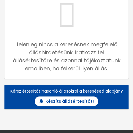
Jelenleg nincs a keresésnek megfelelő
álláshirdetésünk. Iratkozz fel
állásértesítőre és azonnal tájékoztatunk
emailben, ha felkerül ilyen állás.
Kérsz értesítőt hasonló állásokról a keresésed alapján?
Készíts állásértesítőt!