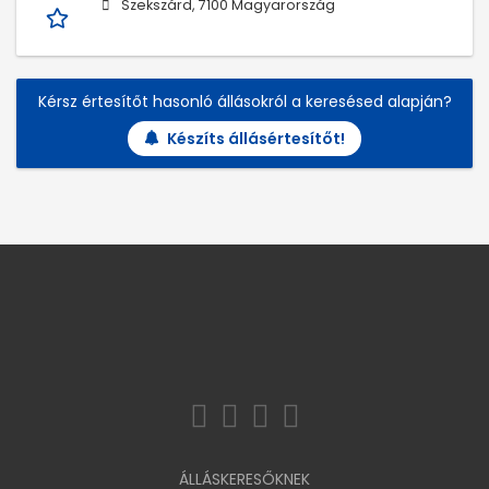
Szekszárd, 7100 Magyarország
Kérsz értesítőt hasonló állásokról a keresésed alapján?
Készíts állásértesítőt!
ÁLLÁSKERESŐKNEK