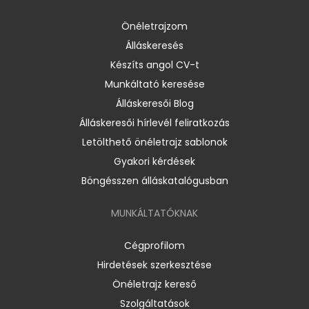
Önéletrajzom
Álláskeresés
Készíts angol CV-t
Munkáltató keresése
Álláskeresői Blog
Álláskeresői hírlevél feliratkozás
Letölthető önéletrajz sablonok
Gyakori kérdések
Böngésszen álláskatalógusban
MUNKÁLTATÓKNAK
Cégprofilom
Hirdetések szerkesztése
Önéletrajz kereső
Szolgáltatások