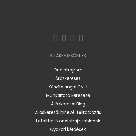
ÁLLÁSKERESŐKNEK
Önéletrajzom
Álláskeresés
Készíts angol CV-t
Munkáltató keresése
Álláskeresői Blog
Álláskeresői hírlevél feliratkozás
Letölthető önéletrajz sablonok
Gyakori kérdések