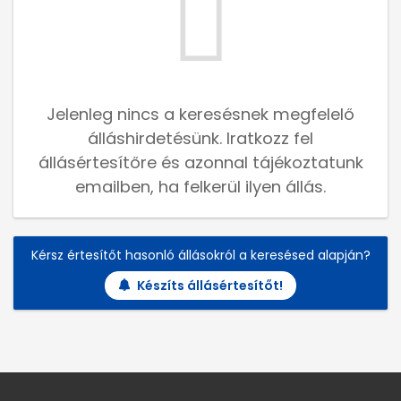
Jelenleg nincs a keresésnek megfelelő
álláshirdetésünk. Iratkozz fel
állásértesítőre és azonnal tájékoztatunk
emailben, ha felkerül ilyen állás.
Kérsz értesítőt hasonló állásokról a keresésed alapján?
Készíts állásértesítőt!