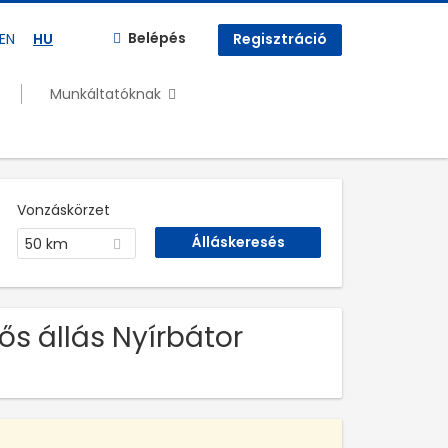
Belépés
EN
HU
Regisztráció
Munkáltatóknak
Vonzáskörzet
50 km
s állás Nyírbátor