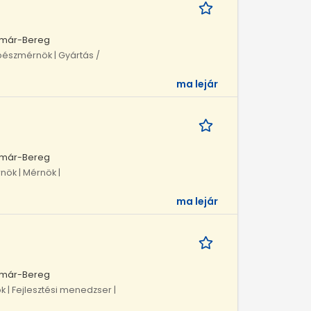
atmár-Bereg
pészmérnök | Gyártás /
ma lejár
atmár-Bereg
nök | Mérnök |
ma lejár
atmár-Bereg
 | Fejlesztési menedzser |