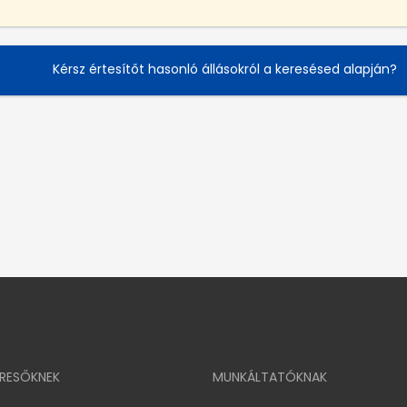
Kérsz értesítőt hasonló állásokról a keresésed alapján?
ERESŐKNEK
MUNKÁLTATÓKNAK