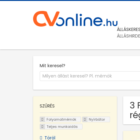
ÁLLÁSKERE
ÁLLÁSHIRD
Mit keresel?
3 
SZŰRÉS
ré
Folyamatmérnök
Nyírbátor
Teljes munkaidős
Töröl