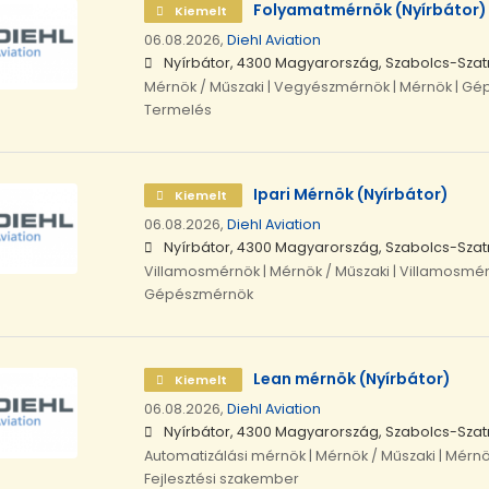
Folyamatmérnök (Nyírbátor)
Kiemelt
06.08.2026,
Diehl Aviation
Nyírbátor, 4300 Magyarország, Szabolcs-Sz
Mérnök / Műszaki | Vegyészmérnök | Mérnök | Gé
Termelés
Ipari Mérnök (Nyírbátor)
Kiemelt
06.08.2026,
Diehl Aviation
Nyírbátor, 4300 Magyarország, Szabolcs-Sz
Villamosmérnök | Mérnök / Műszaki | Villamosmér
Gépészmérnök
Lean mérnök (Nyírbátor)
Kiemelt
06.08.2026,
Diehl Aviation
Nyírbátor, 4300 Magyarország, Szabolcs-Sz
Automatizálási mérnök | Mérnök / Műszaki | Mérnök
Fejlesztési szakember