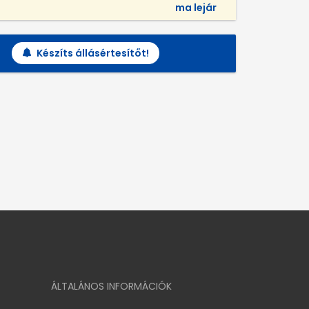
ma lejár
Készíts állásértesítőt!
ÁLTALÁNOS INFORMÁCIÓK