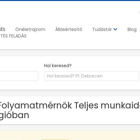
SÉS
Önéletrajzom
Állásértesítő
Blog
Tudástár
ETÉS FELADÁS
Hol keresed?
Folyamatmérnök Teljes munkaidő
gióban