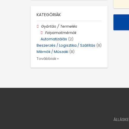
KATEGÓRIÁK
Gyártás / Termelés
Folyamatmérnök
Automatizálás
(2)
Beszerzés / Logisztika / Szállítás
(8)
Mérnök / Műszaki
(8)
Továbbiak »
ÁLLÁSK