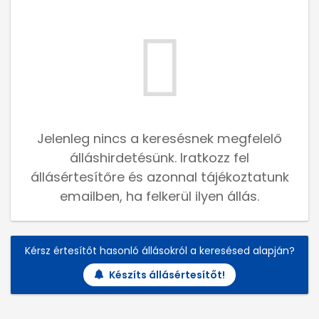
Jelenleg nincs a keresésnek megfelelő
álláshirdetésünk. Iratkozz fel
állásértesítőre és azonnal tájékoztatunk
emailben, ha felkerül ilyen állás.
Kérsz értesítőt hasonló állásokról a keresésed alapján?
Készíts állásértesítőt!