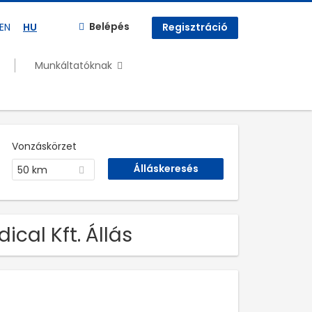
Belépés
EN
HU
Regisztráció
Munkáltatóknak
Vonzáskörzet
50 km
cal Kft. Állás