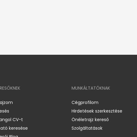
ERESŐKNEK
MUNKÁLTATÓKNAK
rajzom
Cégprofilom
resés
Hirdetések szerkesztése
 angol CV-t
Önéletrajz kereső
ató keresése
Szolgáltatások
esői Blog