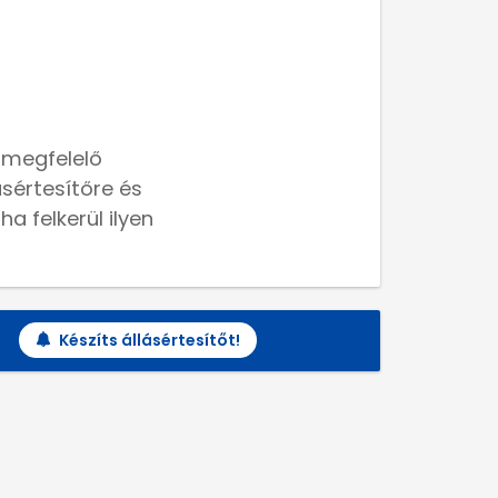
 megfelelő
lásértesítőre és
a felkerül ilyen
Készíts állásértesítőt!