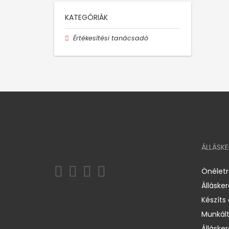
KATEGÓRIÁK
Értékesítési tanácsadó
ÁLLÁSK
Önélet
Álláske
Készíts
Munkált
Állásker