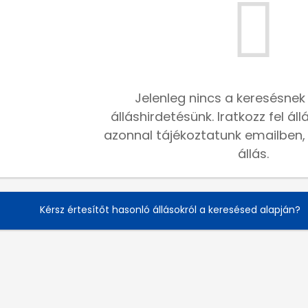
Jelenleg nincs a keresésnek
álláshirdetésünk. Iratkozz fel ál
azonnal tájékoztatunk emailben, h
állás.
Kérsz értesítőt hasonló állásokról a keresésed alapján?