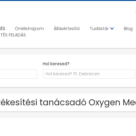
SÉS
Önéletrajzom
Állásértesítő
Blog
Tudástár
ETÉS FELADÁS
Hol keresed?
tékesítési tanácsadó Oxygen Medi