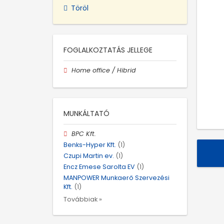
Töröl
FOGLALKOZTATÁS JELLEGE
Home office / Hibrid
MUNKÁLTATÓ
BPC Kft.
Benks-Hyper Kft.
(1)
Czupi Martin ev.
(1)
Encz Emese Sarolta EV
(1)
MANPOWER Munkaerő Szervezési
Kft.
(1)
Továbbiak »