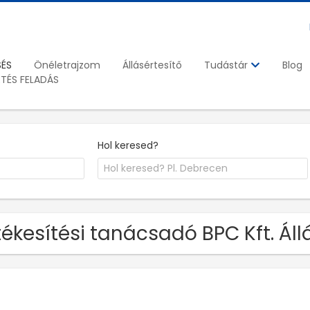
SÉS
Önéletrajzom
Állásértesítő
Blog
Tudástár
ETÉS FELADÁS
Hol keresed?
tékesítési tanácsadó BPC Kft. Áll