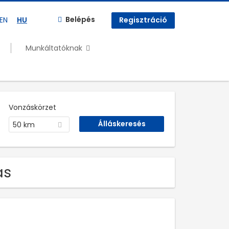
Belépés
EN
HU
Regisztráció
Munkáltatóknak
Vonzáskörzet
50 km
ás