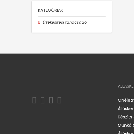
KATEGÓRIÁK
Értékesítési tanácsadó
ÁLLÁSK
Önélet
Álláske
Készíts
Munkált
Állásker