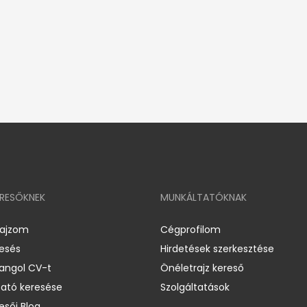
ERESŐKNEK
MUNKÁLTATÓKNAK
rajzom
Cégprofilom
resés
Hirdetések szerkesztése
 angol CV-t
Önéletrajz kereső
ató keresése
Szolgáltatások
esői Blog