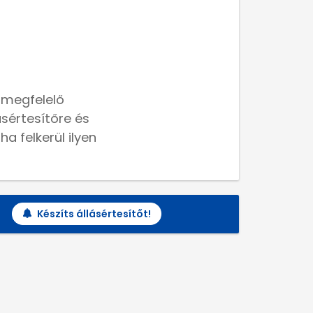
 megfelelő
lásértesítőre és
a felkerül ilyen
Készíts állásértesítőt!