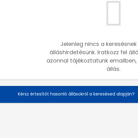
Jelenleg nincs a keresésnek
álláshirdetésünk. Iratkozz fel ál
azonnal tájékoztatunk emailben, h
állás.
Kérsz értesítőt hasonló állásokról a keresésed alapján?