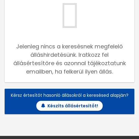
Jelenleg nincs a keresésnek megfelelő
álláshirdetésünk. Iratkozz fel
állásértesítőre és azonnal tájékoztatunk
emailben, ha felkerül ilyen állás.
Kérsz értesítőt hasonló állásokról a keresésed alapján?
Készíts állásértesítőt!