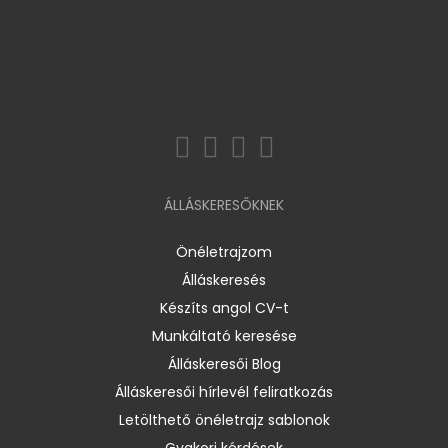
ÁLLÁSKERESŐKNEK
Önéletrajzom
Álláskeresés
Készíts angol CV-t
Munkáltató keresése
Álláskeresői Blog
Álláskeresői hírlevél feliratkozás
Letölthető önéletrajz sablonok
Gyakori kérdések