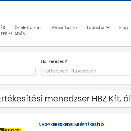
SÉS
Önéletrajzom
Állásértesítő
Blog
Tudástár
ETÉS FELADÁS
Hol keresed?
Értékesítési menedzser HBZ Kft. 
NAGYKERESKEDELMI ÉRTÉKESÍTŐ