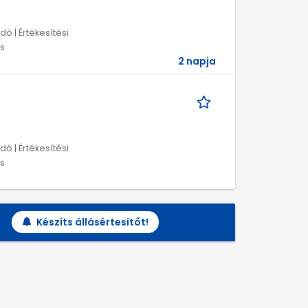
ó | Értékesítési
os
2 napja
ó | Értékesítési
os
Készíts állásértesítőt!