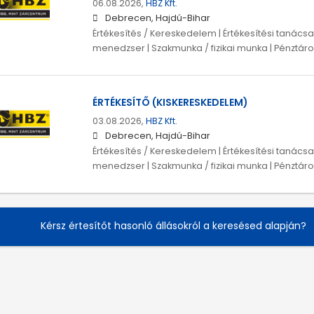
06.08.2026,
HBZ Kft.
Debrecen, Hajdú-Bihar
Értékesítés / Kereskedelem | Értékesítési tanácsad
menedzser | Szakmunka / fizikai munka | Pénztár
ÉRTÉKESÍTŐ (KISKERESKEDELEM)
03.08.2026,
HBZ Kft.
Debrecen, Hajdú-Bihar
Értékesítés / Kereskedelem | Értékesítési tanácsad
menedzser | Szakmunka / fizikai munka | Pénztár
Kérsz értesítőt hasonló állásokról a keresésed alapján?