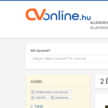
ÁLLÁSKERE
ÁLLÁSHIRD
Mit keresel?
2 
SZŰRÉS
Értékesítési menedzser
HBZ Kft.
Debrecen
Töröl