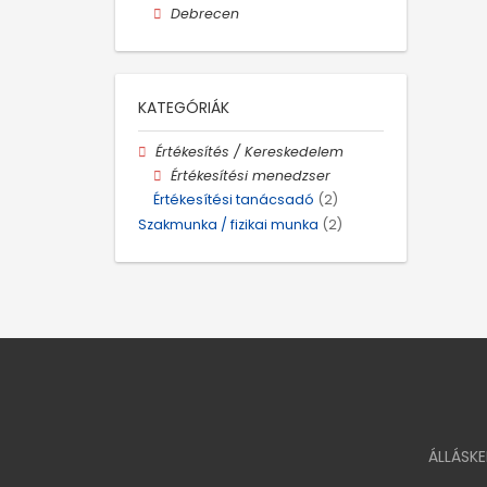
Debrecen
KATEGÓRIÁK
Értékesítés / Kereskedelem
Értékesítési menedzser
Értékesítési tanácsadó
(2)
Szakmunka / fizikai munka
(2)
ÁLLÁSK