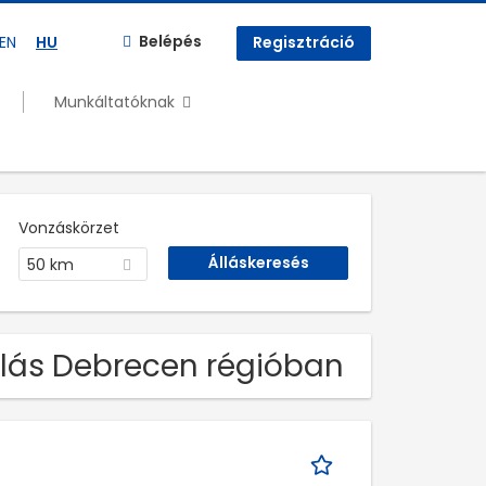
Belépés
EN
HU
Regisztráció
Munkáltatóknak
Vonzáskörzet
50 km
állás Debrecen régióban