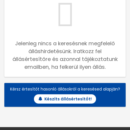
Jelenleg nincs a keresésnek megfelelő
álláshirdetésünk. Iratkozz fel
állásértesítőre és azonnal tájékoztatunk
emailben, ha felkerül ilyen állás.
Kérsz értesítőt hasonló állásokról a keresésed alapján?
Készíts állásértesítőt!