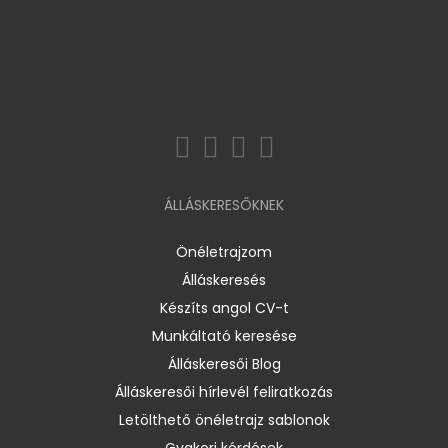
ÁLLÁSKERESŐKNEK
Önéletrajzom
Álláskeresés
Készíts angol CV-t
Munkáltató keresése
Álláskeresői Blog
Álláskeresői hírlevél feliratkozás
Letölthető önéletrajz sablonok
Gyakori kérdések