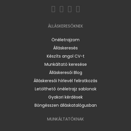
ÁLLÁSKERESŐKNEK
Önéletrajzom
Álláskeresés
Készíts angol CV-t
Munkáltató keresése
Álláskeresői Blog
Álláskeresői hírlevél feliratkozás
Letölthető önéletrajz sablonok
Gyakori kérdések
Böngésszen álláskatalógusban
MUNKÁLTATÓKNAK