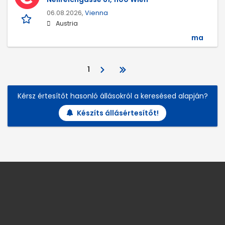
06.08.2026,
Vienna
Austria
ma
1
Kérsz értesítőt hasonló állásokról a keresésed alapján?
Készíts állásértesítőt!