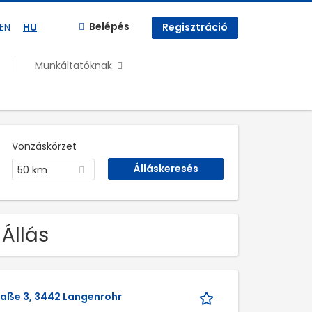
Belépés
EN
HU
Regisztráció
Munkáltatóknak
Vonzáskörzet
50 km
Állás
raße 3, 3442 Langenrohr