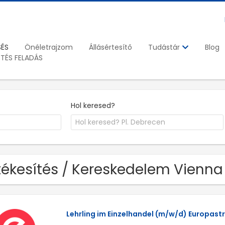
SÉS
Önéletrajzom
Állásértesítő
Blog
Tudástár
ETÉS FELADÁS
Hol keresed?
tékesítés / Kereskedelem Vienna 
Lehrling im Einzelhandel (m/w/d) Europast