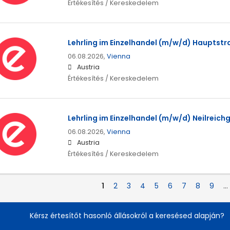
Értékesítés / Kereskedelem
Lehrling im Einzelhandel (m/w/d) Hauptstr
06.08.2026,
Vienna
Austria
Értékesítés / Kereskedelem
Lehrling im Einzelhandel (m/w/d) Neilreichg
06.08.2026,
Vienna
Austria
Értékesítés / Kereskedelem
1
2
3
4
5
6
7
8
9
…
Kérsz értesítőt hasonló állásokról a keresésed alapján?