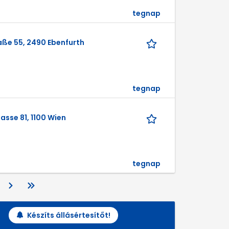
tegnap
aße 55, 2490 Ebenfurth
tegnap
asse 81, 1100 Wien
tegnap
Készíts állásértesítőt!