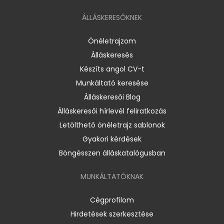
ÁLLÁSKERESŐKNEK
Önéletrajzom
Álláskeresés
Készíts angol CV-t
Munkáltató keresése
Álláskeresői Blog
Álláskeresői hírlevél feliratkozás
Letölthető önéletrajz sablonok
Gyakori kérdések
Böngésszen álláskatalógusban
MUNKÁLTATÓKNAK
Cégprofilom
Hirdetések szerkesztése