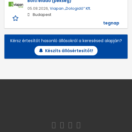
Bolti eladó (pékség)
05.08.2026,
Viapan „Dologidő” Kft.
Budapest
tegnap
Kérsz értesítőt hasonló állásokról a keresésed alapján?
Készíts állásértesítőt!