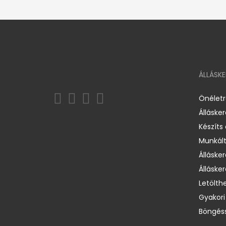
ÁLLÁSK
Önélet
Álláske
Készíts
Munkált
Állásker
Állásker
Letölth
Gyakori
Böngéss