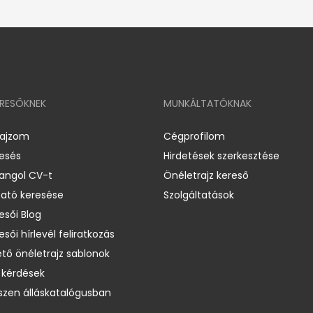
ERESŐKNEK
MUNKÁLTATÓKNAK
rajzom
Cégprofilom
resés
Hirdetések szerkesztése
 angol CV-t
Önéletrajz kereső
ató keresése
Szolgáltatások
esői Blog
esői hírlevél feliratkozás
ető önéletrajz sablonok
 kérdések
zen álláskatalógusban