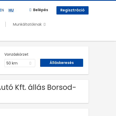
Belépés
EN
HU
Regisztráció
Munkáltatóknak
Vonzáskörzet
50 km
utó Kft. állás Borsod-