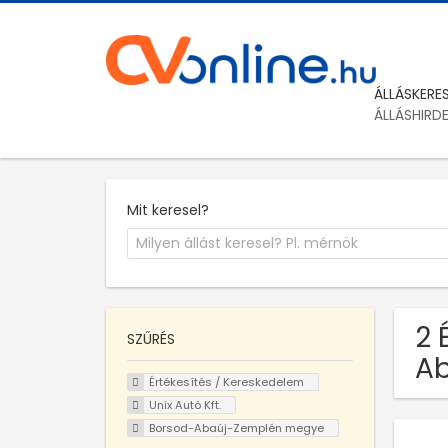
ÁLLÁSKERE
ÁLLÁSHIRD
Mit keresel?
2 
SZŰRÉS
Ab
Értékesítés / Kereskedelem
Unix Autó Kft.
Borsod-Abaúj-Zemplén megye