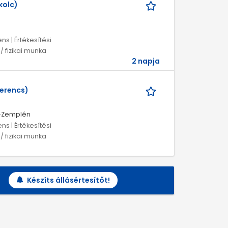
kolc)
ns | Értékesítési
 fizikai munka
2 napja
zerencs)
j-Zemplén
ns | Értékesítési
 fizikai munka
Készíts állásértesítőt!