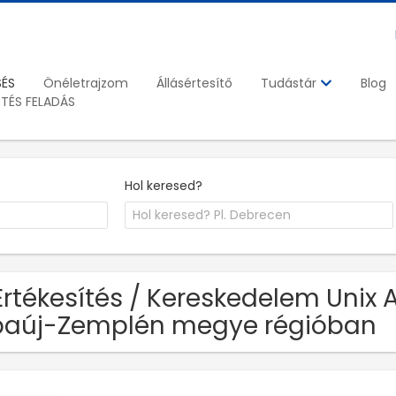
SÉS
Önéletrajzom
Állásértesítő
Blog
Tudástár
ETÉS FELADÁS
Hol keresed?
Értékesítés / Kereskedelem Unix A
aúj-Zemplén megye régióban