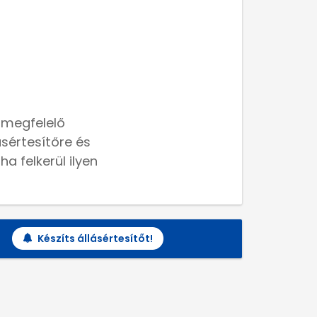
 megfelelő
lásértesítőre és
a felkerül ilyen
Készíts állásértesítőt!