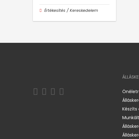
Értékesítés / Kereskedelem
ÁLLÁSK
Önélet
Álláske
Készíts
Munkált
Állásker
Állásker