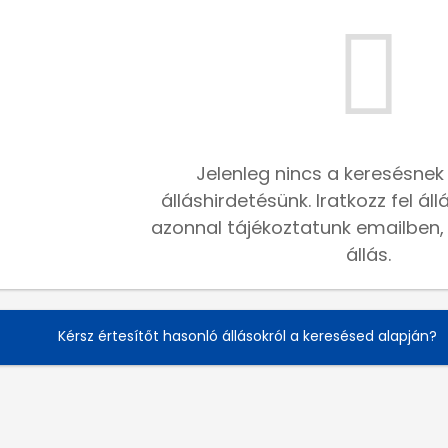
Jelenleg nincs a keresésnek
álláshirdetésünk. Iratkozz fel ál
azonnal tájékoztatunk emailben, h
állás.
Kérsz értesítőt hasonló állásokról a keresésed alapján?