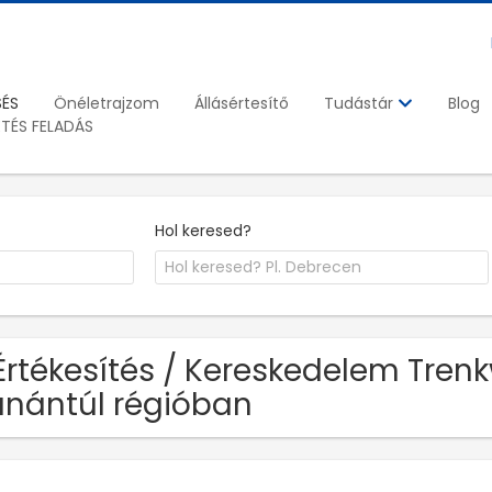
SÉS
Önéletrajzom
Állásértesítő
Blog
Tudástár
ETÉS FELADÁS
Hol keresed?
Értékesítés / Kereskedelem Trenk
nántúl régióban