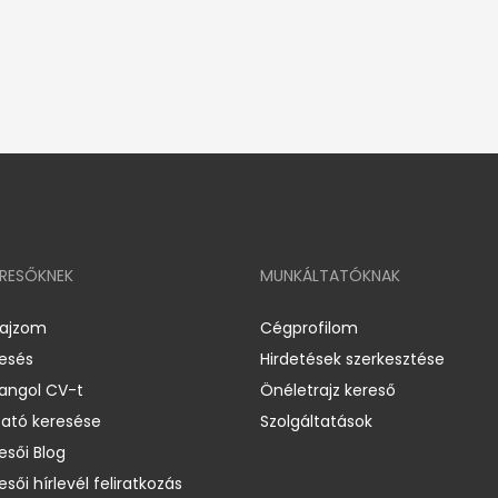
ERESŐKNEK
MUNKÁLTATÓKNAK
rajzom
Cégprofilom
resés
Hirdetések szerkesztése
 angol CV-t
Önéletrajz kereső
ató keresése
Szolgáltatások
esői Blog
esői hírlevél feliratkozás