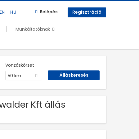
Belépés
EN
HU
Regisztráció
Munkáltatóknak
Vonzáskörzet
50 km
walder Kft állás