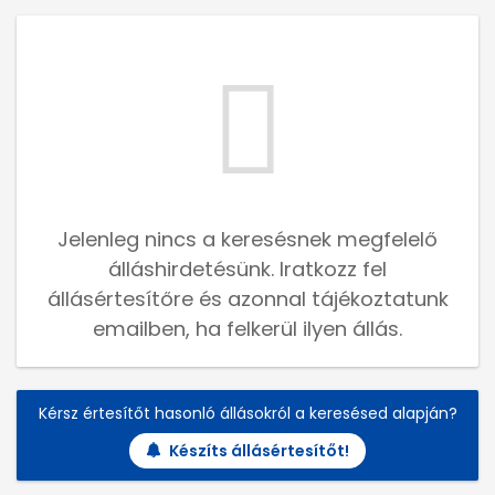
Jelenleg nincs a keresésnek megfelelő
álláshirdetésünk. Iratkozz fel
állásértesítőre és azonnal tájékoztatunk
emailben, ha felkerül ilyen állás.
Kérsz értesítőt hasonló állásokról a keresésed alapján?
Készíts állásértesítőt!