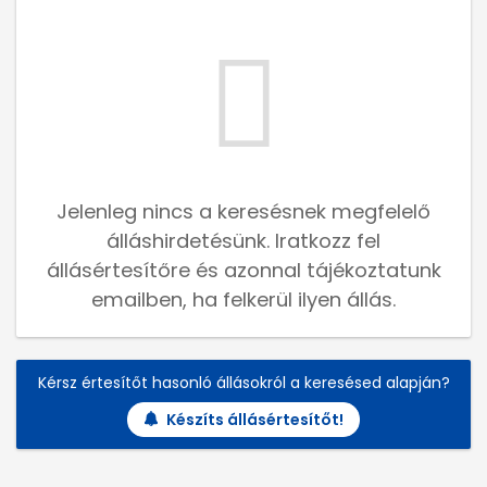
Jelenleg nincs a keresésnek megfelelő
álláshirdetésünk. Iratkozz fel
állásértesítőre és azonnal tájékoztatunk
emailben, ha felkerül ilyen állás.
Kérsz értesítőt hasonló állásokról a keresésed alapján?
Készíts állásértesítőt!