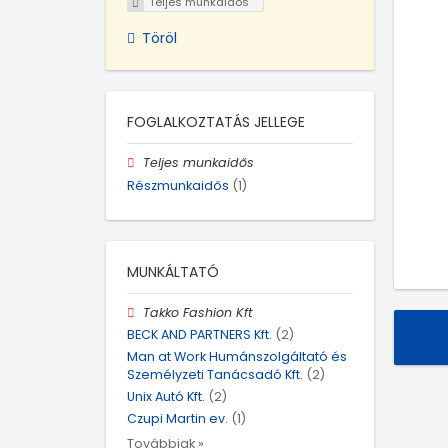
Teljes munkaidős
Töröl
FOGLALKOZTATÁS JELLEGE
Teljes munkaidős
Részmunkaidős
(1)
MUNKÁLTATÓ
Takko Fashion Kft
BECK AND PARTNERS Kft.
(2)
Man at Work Humánszolgáltató és
Személyzeti Tanácsadó Kft.
(2)
Unix Autó Kft.
(2)
Czupi Martin ev.
(1)
Továbbiak »