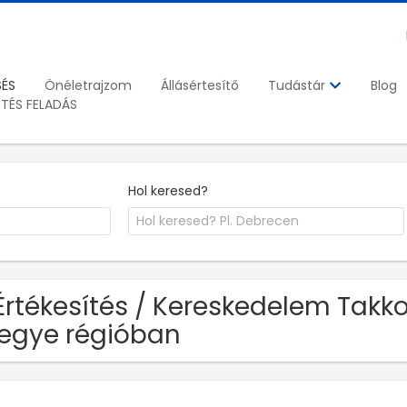
SÉS
Önéletrajzom
Állásértesítő
Blog
Tudástár
ETÉS FELADÁS
Hol keresed?
Értékesítés / Kereskedelem Takko
egye régióban