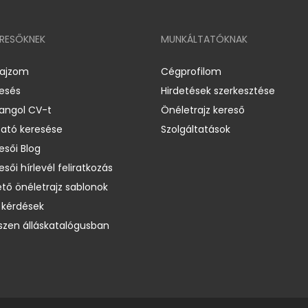
ERESŐKNEK
MUNKÁLTATÓKNAK
rajzom
Cégprofilom
resés
Hirdetések szerkesztése
 angol CV-t
Önéletrajz kereső
ató keresése
Szolgáltatások
esői Blog
esői hírlevél feliratkozás
ető önéletrajz sablonok
 kérdések
zen álláskatalógusban