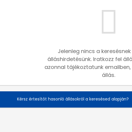
Jelenleg nincs a keresésnek
álláshirdetésünk. Iratkozz fel ál
azonnal tájékoztatunk emailben, h
állás.
Kérsz értesítőt hasonló állásokról a keresésed alapján?