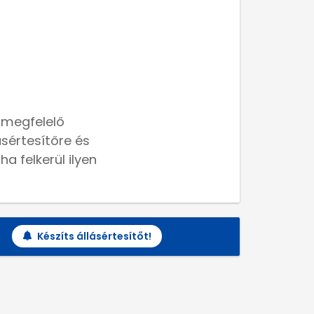
 megfelelő
lásértesítőre és
a felkerül ilyen
Készíts állásértesítőt!