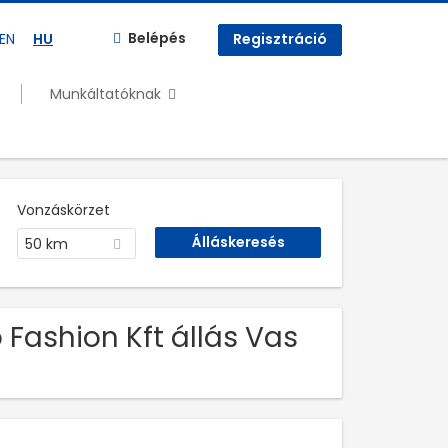
Belépés
EN
HU
Regisztráció
Munkáltatóknak
Vonzáskörzet
50 km
 Fashion Kft állás Vas