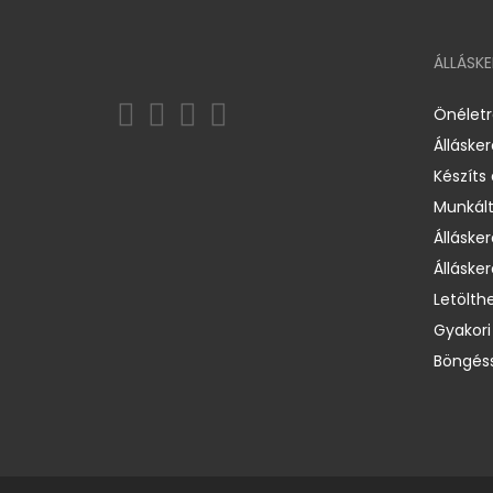
ÁLLÁSK
Önélet
Álláske
Készíts
Munkált
Állásker
Állásker
Letölth
Gyakori
Böngéss