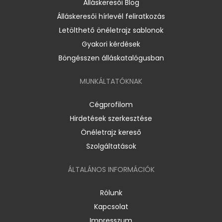
Álláskeresői Blog
Álláskeresői hírlevél feliratkozás
Letölthető önéletrajz sablonok
Gyakori kérdések
Böngésszen álláskatalógusban
MUNKÁLTATÓKNAK
Cégprofilom
Hirdetések szerkesztése
Önéletrajz kereső
Szolgáltatások
ÁLTALÁNOS INFORMÁCIÓK
Rólunk
Kapcsolat
Impresszum