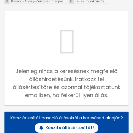
Borsod-Abaúj-Zemplén megye
Teljes munkaidős
Jelenleg nincs a keresésnek megfelelő
álláshirdetésünk. Iratkozz fel
állásértesítőre és azonnal tájékoztatunk
emailben, ha felkerül ilyen állás.
Kérsz értesítőt hasonló állásokról a keresésed alapján?
Készíts állásértesítőt!