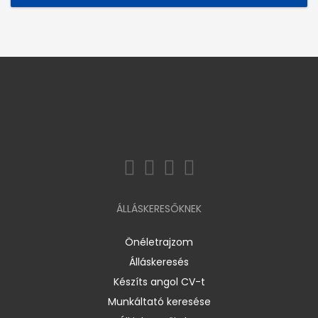
ÁLLÁSKERESŐKNEK
Önéletrajzom
Álláskeresés
Készíts angol CV-t
Munkáltató keresése