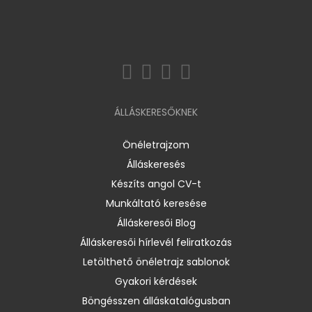
ÁLLÁSKERESŐKNEK
Önéletrajzom
Álláskeresés
Készíts angol CV-t
Munkáltató keresése
Álláskeresői Blog
Álláskeresői hírlevél feliratkozás
Letölthető önéletrajz sablonok
Gyakori kérdések
Böngésszen álláskatalógusban