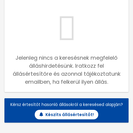
Jelenleg nincs a keresésnek megfelelő
álláshirdetésünk. Iratkozz fel
állásértesítőre és azonnal tájékoztatunk
emailben, ha felkerül ilyen állás.
Kérsz értesítőt hasonló állásokról a keresésed alapján?
Készíts állásértesítőt!