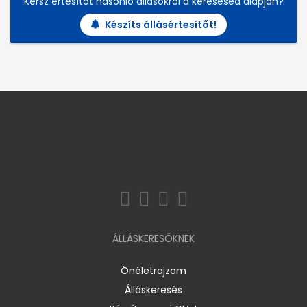
Kérsz értesítőt hasonló állásokról a keresésed alapján?
Készíts állásértesítőt!
ÁLLÁSKERESŐKNEK
Önéletrajzom
Álláskeresés