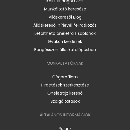
Készíts angol CV-t
Munkáltató keresése
Álláskeresői Blog
Álláskeresői hírlevél feliratkozás
Letölthető önéletrajz sablonok
Gyakori kérdések
Böngésszen álláskatalógusban
MUNKÁLTATÓKNAK
Cégprofilom
Hirdetések szerkesztése
Önéletrajz kereső
Szolgáltatások
ÁLTALÁNOS INFORMÁCIÓK
Rólunk