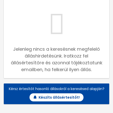
Jelenleg nincs a keresésnek megfelelő
álláshirdetésünk. Iratkozz fel
állásértesítőre és azonnal tájékoztatunk
emailben, ha felkerül ilyen állás.
Kérsz értesítőt hasonló állásokról a keresésed alapján?
Készíts állásértesítőt!