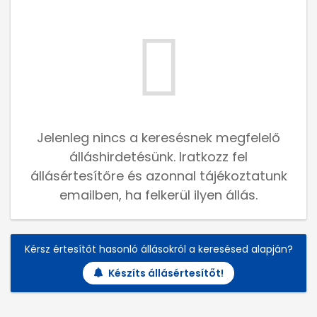
Jelenleg nincs a keresésnek megfelelő
álláshirdetésünk. Iratkozz fel
állásértesítőre és azonnal tájékoztatunk
emailben, ha felkerül ilyen állás.
Kérsz értesítőt hasonló állásokról a keresésed alapján?
Készíts állásértesítőt!