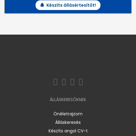
Készíts állásértesítőt!
ÁLLÁSKERESŐKNEK
Önéletrajzom
Álláskeresés
Készíts angol CV-t