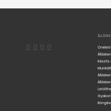
ÁLLÁSK
Önélet
Álláske
Készíts
Munkált
Állásker
Állásker
Letölth
Gyakori
Böngéss