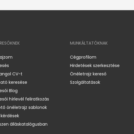
ERESŐKNEK
MUNKÁLTATÓKNAK
rajzom
Cégprofilom
resés
Hirdetések szerkesztése
 angol CV-t
Önéletrajz kereső
ató keresése
Szolgáltatások
esői Blog
esői hírlevél feliratkozás
ető önéletrajz sablonok
 kérdések
zen álláskatalógusban