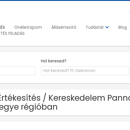
SÉS
Önéletrajzom
Állásértesítő
Blog
Tudástár
ETÉS FELADÁS
Hol keresed?
Értékesítés / Kereskedelem Panno
egye régióban