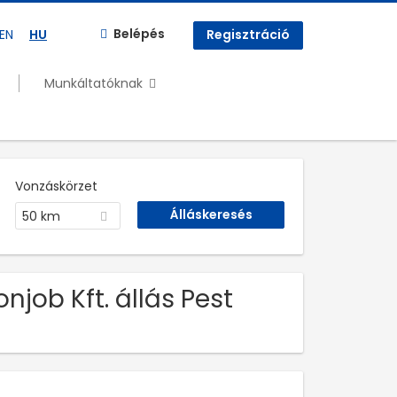
Belépés
EN
HU
Regisztráció
Munkáltatóknak
Vonzáskörzet
50 km
njob Kft. állás Pest