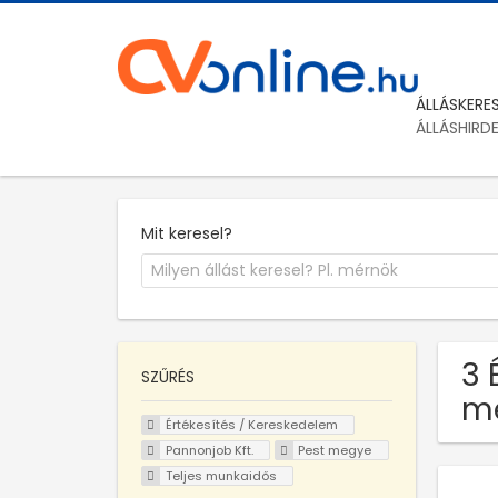
ÁLLÁSKERE
ÁLLÁSHIRD
Mit keresel?
3 
SZŰRÉS
m
Értékesítés / Kereskedelem
Pannonjob Kft.
Pest megye
Teljes munkaidős