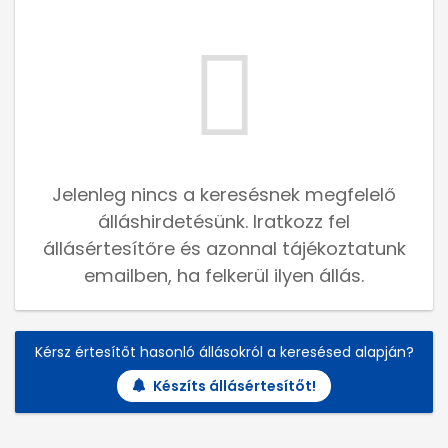
Jelenleg nincs a keresésnek megfelelő
álláshirdetésünk. Iratkozz fel
állásértesítőre és azonnal tájékoztatunk
emailben, ha felkerül ilyen állás.
Kérsz értesítőt hasonló állásokról a keresésed alapján?
Készíts állásértesítőt!