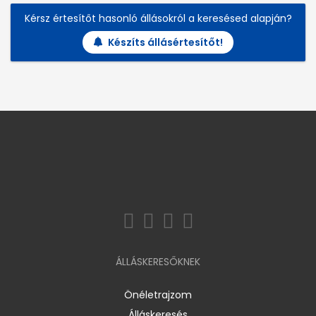
Kérsz értesítőt hasonló állásokról a keresésed alapján?
Készíts állásértesítőt!
ÁLLÁSKERESŐKNEK
Önéletrajzom
Álláskeresés