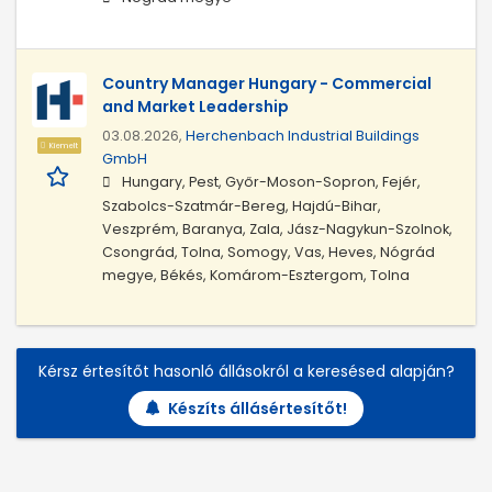
Country Manager Hungary - Commercial
and Market Leadership
03.08.2026,
Herchenbach Industrial Buildings
Kiemelt
GmbH
Hungary, Pest, Győr-Moson-Sopron, Fejér,
Szabolcs-Szatmár-Bereg, Hajdú-Bihar,
Veszprém, Baranya, Zala, Jász-Nagykun-Szolnok,
Csongrád, Tolna, Somogy, Vas, Heves, Nógrád
megye, Békés, Komárom-Esztergom, Tolna
Kérsz értesítőt hasonló állásokról a keresésed alapján?
Készíts állásértesítőt!