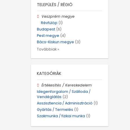
TELEPÜLÉS / RÉGIÓ
Veszprém megye
Révfülöp
(1)
Budapest
(6)
Pest megye
(4)
Bács-Kiskun megye
(3)
Továbbiak »
KATEGÓRIÁK
Értékesítés / Kereskedelem
Idegenforgalom / Szálloda /
Vendéglátás
(2)
Asszisztencia / Adminisztráció
(1)
Gyártás / Termelés
(1)
Szakmunka / fizikai munka
(1)