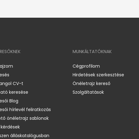
ERESŐKNEK
MUNKÁLTATÓKNAK
rajzom
Cégprofilom
resés
Hirdetések szerkesztése
 angol CV-t
Önéletrajz kereső
ató keresése
Szolgáltatások
esői Blog
esői hírlevél feliratkozás
ető önéletrajz sablonok
 kérdések
zen álláskatalógusban