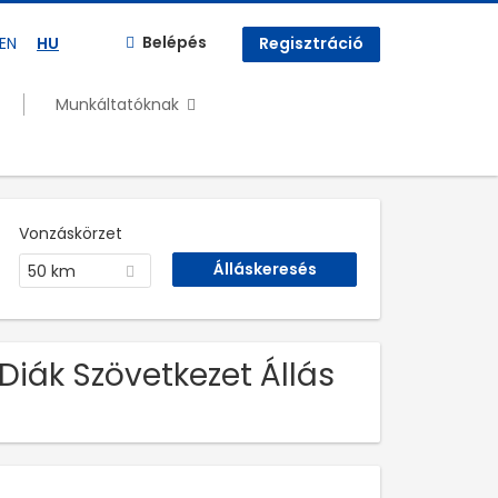
Belépés
EN
HU
Regisztráció
Munkáltatóknak
Vonzáskörzet
50 km
Diák Szövetkezet Állás