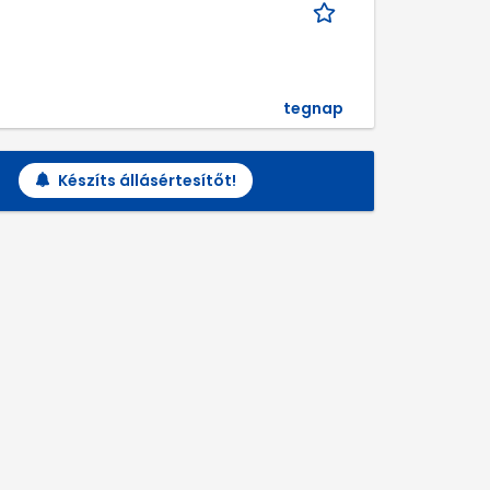
tegnap
Készíts állásértesítőt!