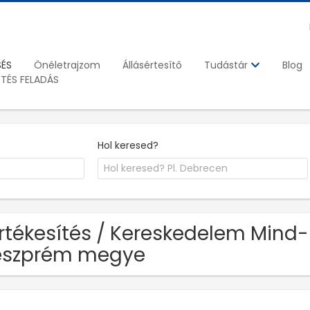
SÉS
Önéletrajzom
Állásértesítő
Blog
Tudástár
ETÉS FELADÁS
Hol keresed?
Értékesítés / Kereskedelem Mind-
eszprém megye