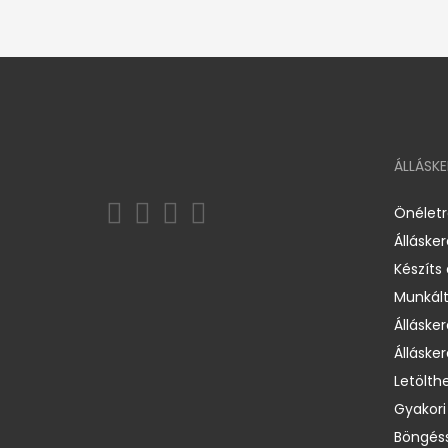
ÁLLÁSK
Önélet
Álláske
Készíts
Munkált
Állásker
Állásker
Letölth
Gyakori
Böngéss