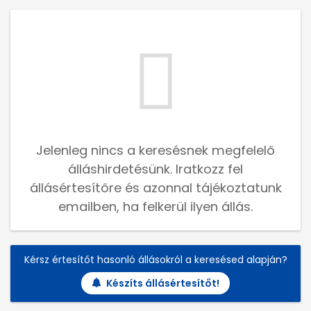
Jelenleg nincs a keresésnek megfelelő
álláshirdetésünk. Iratkozz fel
állásértesítőre és azonnal tájékoztatunk
emailben, ha felkerül ilyen állás.
Kérsz értesítőt hasonló állásokról a keresésed alapján?
Készíts állásértesítőt!