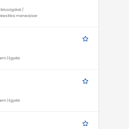
félszolgálat /
rtékesítési menedzser
lem | Egyéb
lem | Egyéb