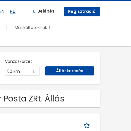
Belépés
EN
HU
Regisztráció
Munkáltatóknak
Vonzáskörzet
50 km
Posta ZRt. Állás