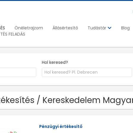
SÉS
Önéletrajzom
Állásértesítő
Blog
Tudástár
ETÉS FELADÁS
Hol keresed?
tékesítés / Kereskedelem Magyar 
Pénzügyi értékesítő