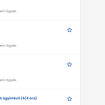
lem | Egyéb
lem | Egyéb
lem | Egyéb
i ügyintéző (4/4 óra)