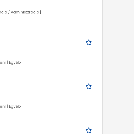
ncia / Adminisztráció |
lem | Egyéb
lem | Egyéb