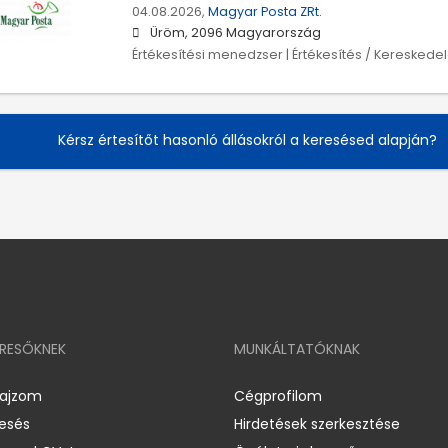
04.08.2026,
Magyar Posta ZRt.
Üröm, 2096 Magyarország
Értékesítési menedzser | Értékesítés / Kereskede
Kérsz értesítőt hasonló állásokról a keresésed alapján?
ERESŐKNEK
MUNKÁLTATÓKNAK
rajzom
Cégprofilom
resés
Hirdetések szerkesztése