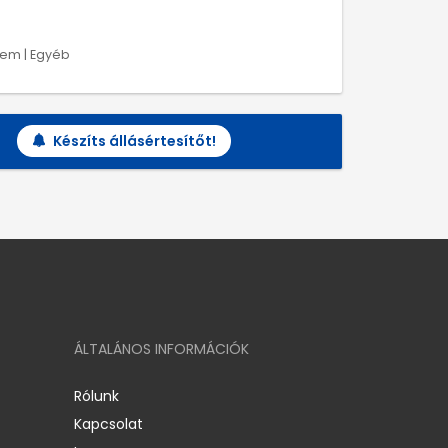
lem | Egyéb
Készíts állásértesítőt!
ÁLTALÁNOS INFORMÁCIÓK
Rólunk
Kapcsolat