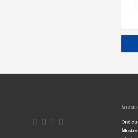
ÁLLÁSK
Önélet
Álláske