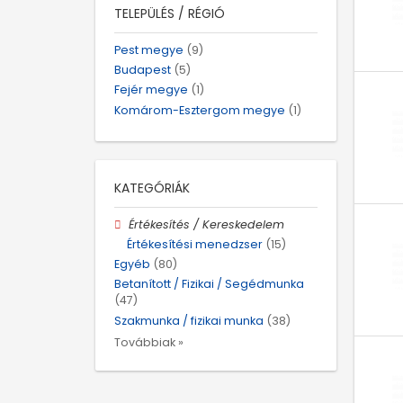
TELEPÜLÉS / RÉGIÓ
Pest megye
(9)
Budapest
(5)
Fejér megye
(1)
Komárom-Esztergom megye
(1)
KATEGÓRIÁK
Értékesítés / Kereskedelem
Értékesítési menedzser
(15)
Egyéb
(80)
Betanított / Fizikai / Segédmunka
(47)
Szakmunka / fizikai munka
(38)
Továbbiak »